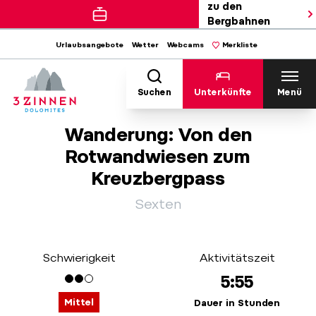
zu den
Bergbahnen
Urlaubsangebote
Wetter
Webcams
Merkliste
Suchen
Unterkünfte
Menü
Wanderung: Von den
Rotwandwiesen zum
Kreuzbergpass
Sexten
Schwierigkeit
Aktivitätszeit
5:55
Mittel
Dauer in Stunden