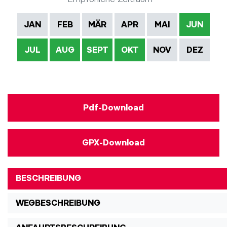
JAN
FEB
MÄR
APR
MAI
JUN
JUL
AUG
SEPT
OKT
NOV
DEZ
Pdf-Download
GPX-Download
BESCHREIBUNG
WEGBESCHREIBUNG