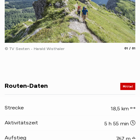
aria.slide
aria.
© TV Sexten - Harald Wisthaler
01
01
Routen-Daten
Mittel
Strecke
18,5 km
Aktivitätszeit
5 h 55 min
Aufstieg
767 m