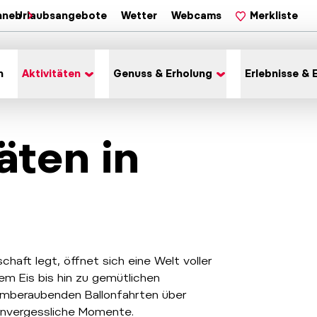
hnen
Urlaubsangebote
Wetter
Webcams
Merkliste
n
Aktivitäten
Genuss & Erholung
Erlebnisse & 
äten in
haft legt, öffnet sich eine Welt voller
em Eis bis hin zu gemütlichen
emberaubenden Ballonfahrten über
 unvergessliche Momente.