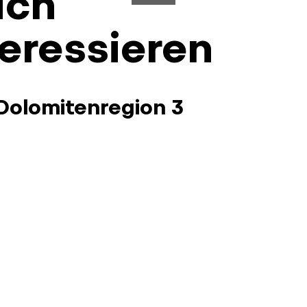
ich
eressieren
 Dolomitenregion 3