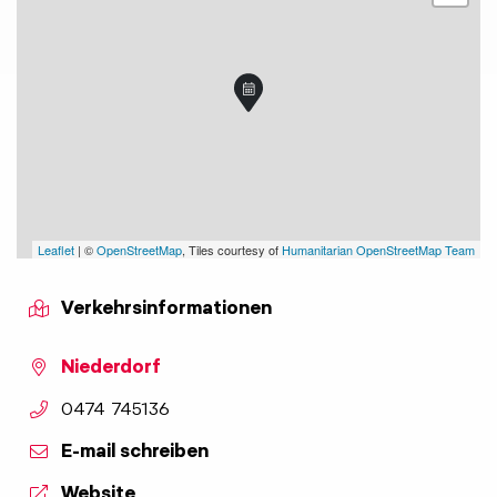
Leaflet
| ©
OpenStreetMap
, Tiles courtesy of
Humanitarian OpenStreetMap Team
Verkehrsinformationen
Niederdorf
aria.phone:
0474 745136
E-mail schreiben
Website