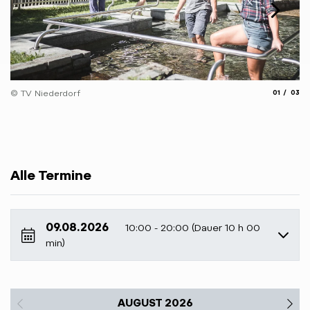
© 
aria.slide_
aria.
© TV Niederdorf
01
03
Alle Termine
09.08.2026
10:00 - 20:00 (Dauer 10 h 00
min)
AUGUST 2026