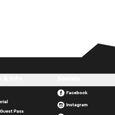
 & Info
Socials
Facebook
rial
Instagram
 Guest Pass