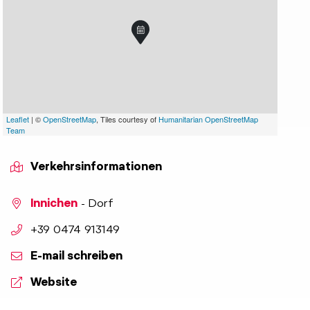
Leaflet
| ©
OpenStreetMap
, Tiles courtesy of
Humanitarian OpenStreetMap
Team
Verkehrsinformationen
Innichen
- Dorf
aria.phone:
+39 0474 913149
E-mail schreiben
Website