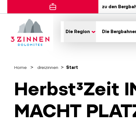
zu den Bergba
Die Region
Die Bergbahne
Home
dreizinnen
Start
Herbst³Zeit 
MACHT PLAT