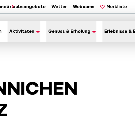
hnen
Urlaubsangebote
Wetter
Webcams
Merkliste
n
Aktivitäten
Genuss & Erholung
Erlebnisse & 
INNICHEN
Z