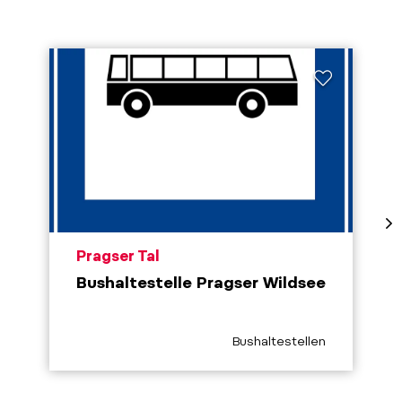
aria.poi_location_prefix
Pragser Tal
Bushaltestelle Pragser Wildsee
aria.poi_category_prefix
Bushaltestellen