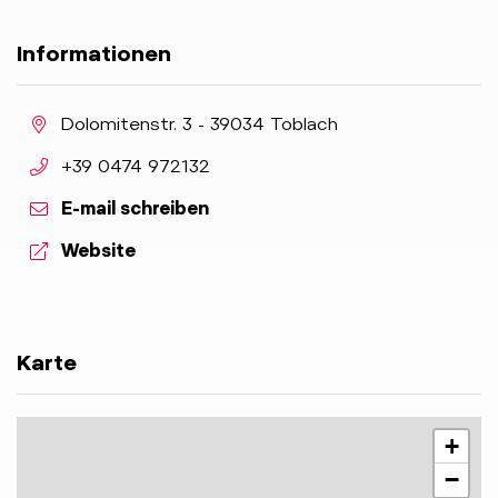
Informationen
aria.location:
Dolomitenstr. 3 - 39034 Toblach
aria.phone:
+39 0474 972132
E-mail schreiben
aria.website:
Website
Karte
+
−