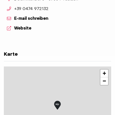
aria.phone:
+39 0474 972132
E-mail schreiben
aria.website:
Website
Karte
+
−