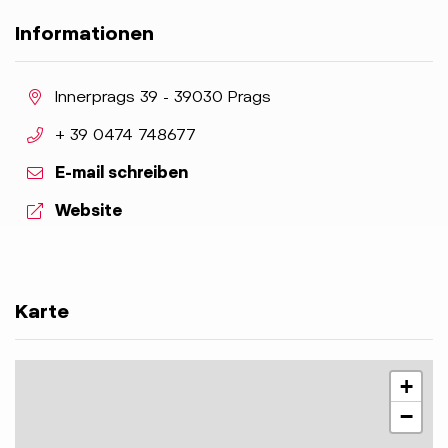
Informationen
aria.location:
Innerprags 39 - 39030 Prags
aria.phone:
+ 39 0474 748677
E-mail schreiben
aria.website:
Website
Karte
+
−