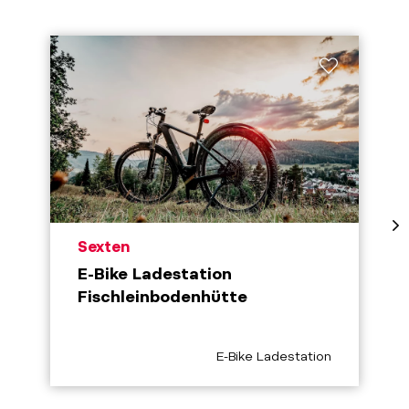
aria.poi_location_prefix
Sexten
E-Bike Ladestation
Fischleinbodenhütte
aria.poi_category_prefix
E-Bike Ladestation