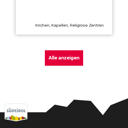
aria.poi_category_prefix
Kirchen, Kapellen, Religiöse Zentren
Alle anzeigen