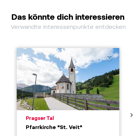
Das könnte dich interessieren
Verwandte Interessenpunkte entdecken
aria.poi_location_prefix
Pragser Tal
Pfarrkirche "St. Veit"