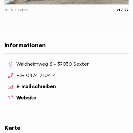
© 
aria.slide_
aria.
© TV Sexten
01
02
Informationen
aria.location:
Waldheimweg 8 - 39030 Sexten
aria.phone:
+39 0474 710414
E-mail schreiben
aria.website:
Website
Karte