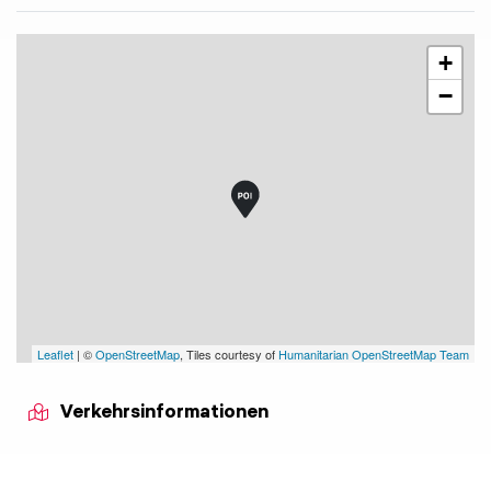
+
−
Leaflet
| ©
OpenStreetMap
, Tiles courtesy of
Humanitarian OpenStreetMap Team
Verkehrsinformationen