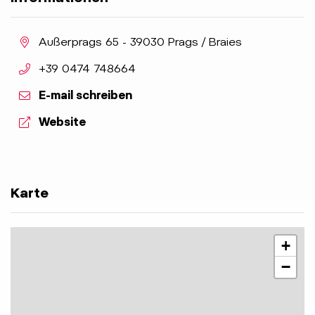
aria.location:
Außerprags 65 - 39030 Prags / Braies
aria.phone:
+39 0474 748664
E-mail schreiben
aria.website:
Website
Karte
+
−