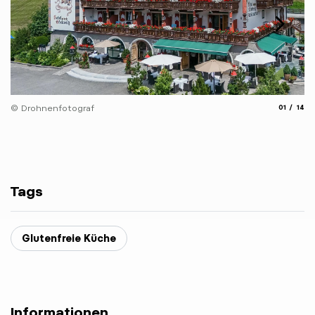
© 
aria.slide
aria.
© Drohnenfotograf
01
14
Tags
Glutenfreie Küche
Informationen