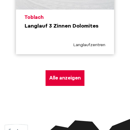
aria.poi_location_prefix
Toblach
Langlauf 3 Zinnen Dolomites
aria.poi_category_prefix
Langlaufzentren
Alle anzeigen