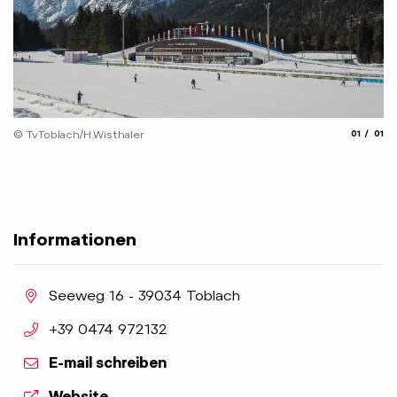
aria.slide
aria.
© TvToblach/H.Wisthaler
01
01
Informationen
aria.location:
Seeweg 16 - 39034 Toblach
aria.phone:
+39 0474 972132
E-mail schreiben
aria.website:
Website