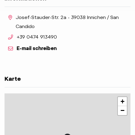
aria.location:
Josef-Stauder-Str. 2a - 39038 Innichen / San
Candido
aria.phone:
+39 0474 913490
E-mail schreiben
Karte
+
−