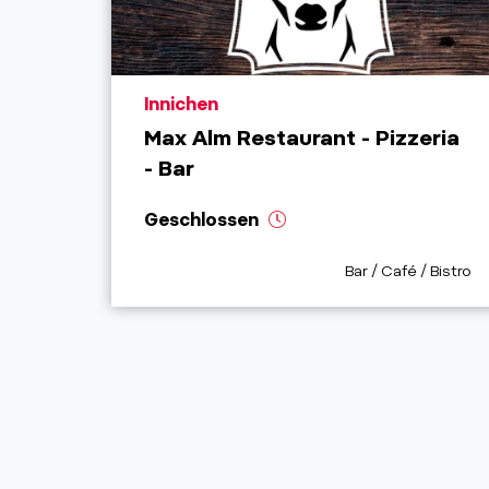
aria.poi_location_prefix
Innichen
Max Alm Restaurant - Pizzeria
- Bar
Geschlossen
aria.poi_category_p
Bar / Café / Bistro