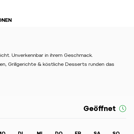
ONEN
leicht. Unverkennbar in ihrem Geschmack.
n, Grillgerichte & köstliche Desserts runden das
Geöffnet
MO
DI
MI
DO
FR
SA
SO