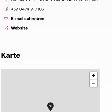
aria.phone:
+39 0474 910103
E-mail schreiben
aria.website:
Website
Karte
+
−