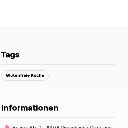
Tags
Glutenfreie Küche
Informationen
aria.location:
Bozner Str. 2 - 39038 Vierschach / Versciaco