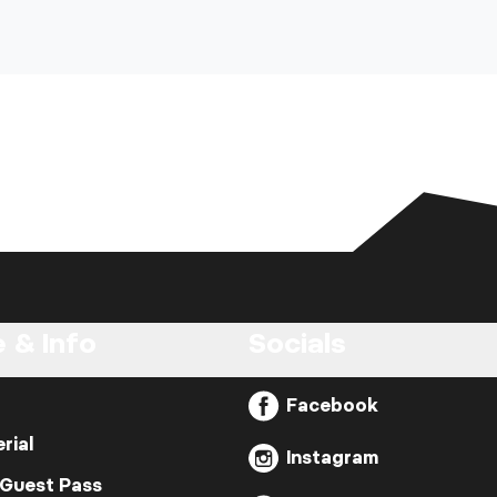
 & Info
Socials
Facebook
rial
Instagram
 Guest Pass