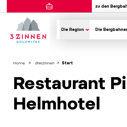
zu den Bergba
Die Region
Die Bergbahne
Home
dreizinnen
Start
Restaurant Pi
Helmhotel