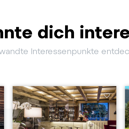
nte dich inter
wandte Interessenpunkte entde