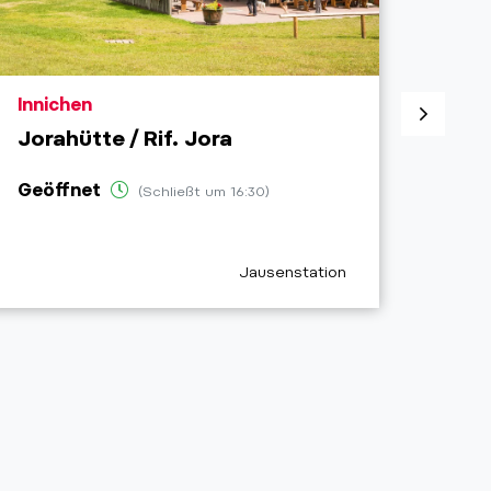
aria.poi_location_prefix
aria.
Innichen
Inni
Jorahütte / Rif. Jora
Cafe
Geöffnet
Geöf
(Schließt um 16:30)
aria.poi_category_prefix
Jausenstation