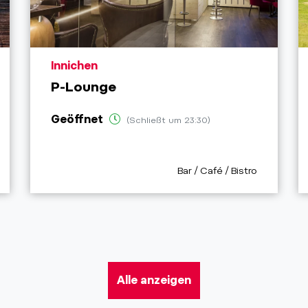
aria.poi_location_prefix
Innichen
P-Lounge
Geöffnet
(Schließt um 23:30)
refix
aria.poi_category_prefix
Bar / Café / Bistro
Alle anzeigen