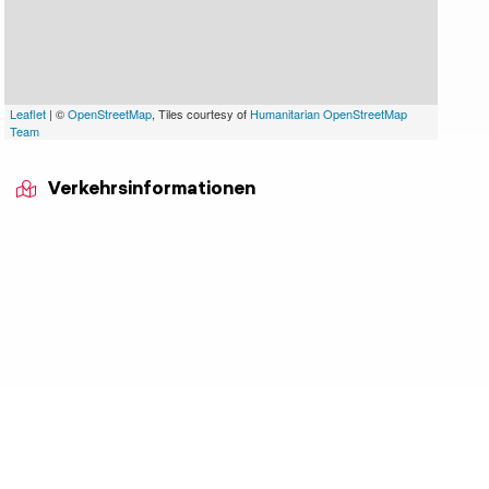
Leaflet
| ©
OpenStreetMap
, Tiles courtesy of
Humanitarian OpenStreetMap
Team
Verkehrsinformationen
indicator.prefix
lide_indicator.of