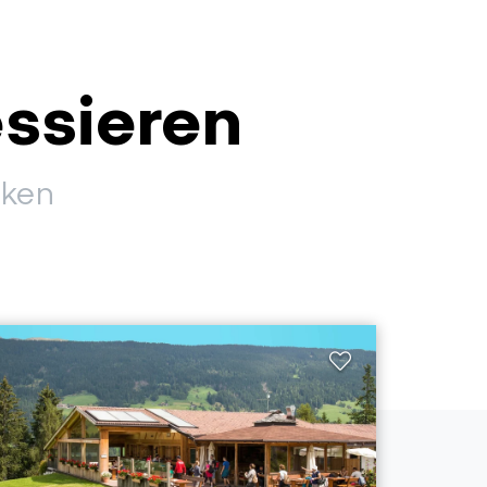
essieren
cken