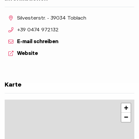
aria.location:
Silvesterstr. - 39034 Toblach
aria.phone:
+39 0474 972132
E-mail schreiben
aria.website:
Website
Karte
+
−