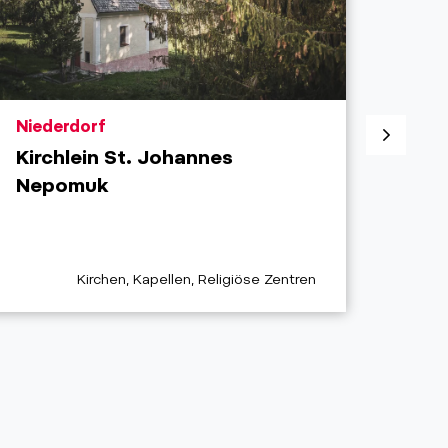
aria.poi_location_prefix
aria.
Niederdorf
Nied
Kirchlein St. Johannes
Pfar
Nepomuk
Ste
Gesc
aria.poi_category_prefix
Kirchen, Kapellen, Religiöse Zentren