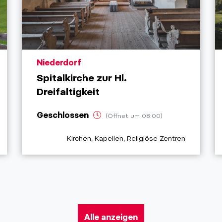
aria.poi_location_prefix
Niederdorf
Spitalkirche zur Hl.
Dreifaltigkeit
Geschlossen
(Öffnet um 08:00)
aria.poi_category_prefix
Kirchen, Kapellen, Religiöse Zentren
Alle anzeigen