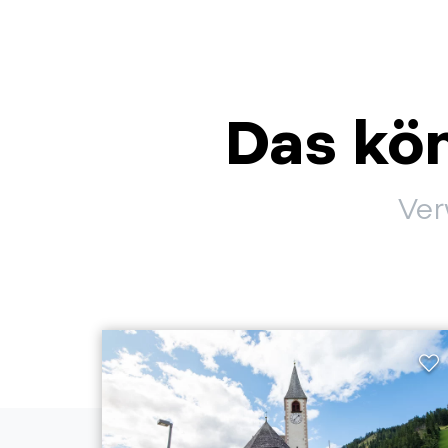
Das kön
Ver