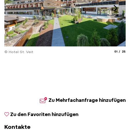
aria.slide_
aria.
© Hotel St. Veit
01
25
© 
Zu Mehrfachanfrage hinzufügen
Zu den Favoriten hinzufügen
Kontakte