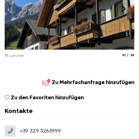
aria.slide_
aria.
© Lercher
01
25
© 
Zu Mehrfachanfrage hinzufügen
Zu den Favoriten hinzufügen
Kontakte
+39 329 3263999