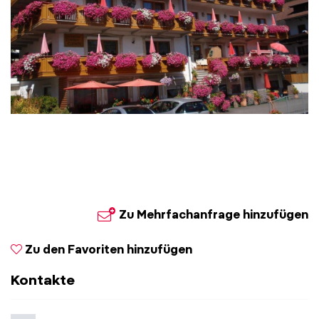
aria.slide
aria.
01
01
Zu Mehrfachanfrage hinzufügen
Zu den Favoriten hinzufügen
Kontakte