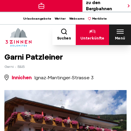
zu den
Bergbahnen
Urlaubsangebote
Wetter
Webcams
Merkliste
Suchen
Unterkünfte
Menü
Garni Patzleiner
Garni - B&B
Innichen
Ignaz-Mantinger-Strasse 3