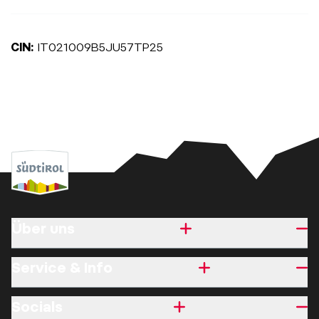
CIN:
IT021009B5JU57TP25
Über uns
Service & Info
Socials