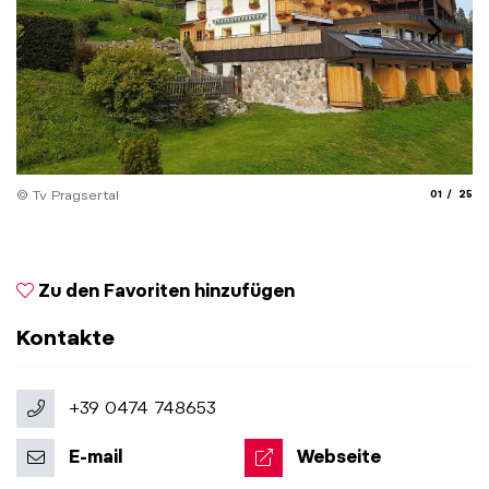
aria.slide_
aria.
© Tv Pragsertal
01
25
Zu den Favoriten hinzufügen
Kontakte
+39 0474 748653
E-mail
Webseite