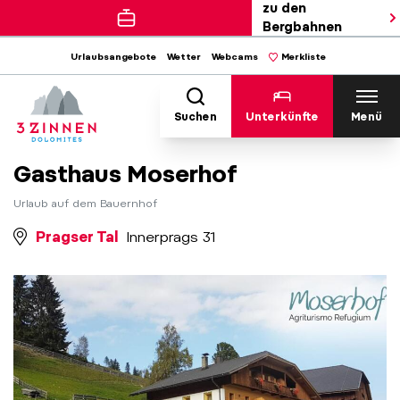
zu den
Bergbahnen
Urlaubsangebote
Wetter
Webcams
Merkliste
Suchen
Unterkünfte
Menü
Gasthaus Moserhof
Urlaub auf dem Bauernhof
Pragser Tal
Innerprags 31