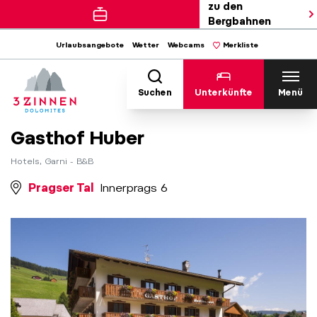
zu den
Bergbahnen
Urlaubsangebote
Wetter
Webcams
Merkliste
Suchen
Unterkünfte
Menü
Gasthof Huber
Hotels, Garni - B&B
Pragser Tal
Innerprags 6