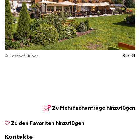
aria.slide_
aria.
© Gasthof Huber
01
05
Zu Mehrfachanfrage hinzufügen
Zu den Favoriten hinzufügen
Kontakte