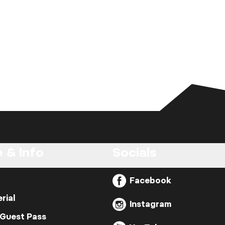
 & Info
Socials
Facebook
rial
Instagram
 Guest Pass