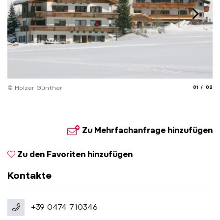
aria.slide_
aria.
© Holzer Günther
01
02
Zu Mehrfachanfrage hinzufügen
Zu den Favoriten hinzufügen
Kontakte
+39 0474 710346