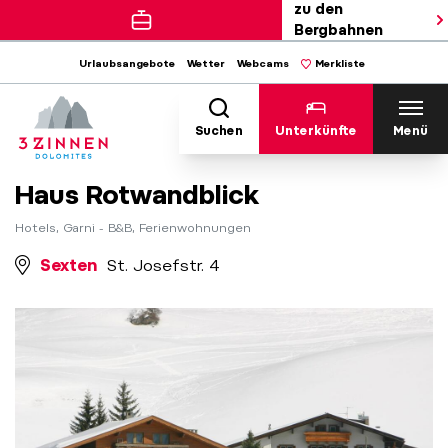
zu den
Bergbahnen
Urlaubsangebote
Wetter
Webcams
Merkliste
Suchen
Unterkünfte
Menü
Haus Rotwandblick
Hotels, Garni - B&B, Ferienwohnungen
Sexten
St. Josefstr. 4