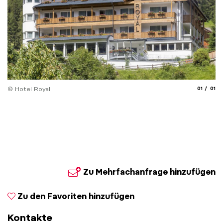
aria.slide
aria.
© Hotel Royal
01
01
Zu Mehrfachanfrage hinzufügen
Zu den Favoriten hinzufügen
Kontakte