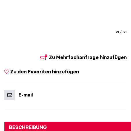
aria.slide
aria.
01
01
Zu Mehrfachanfrage hinzufügen
Zu den Favoriten hinzufügen
E-mail
BESCHREIBUNG