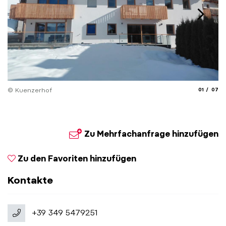
aria.slide_
aria.
© Kuenzerhof
01
07
© 
Zu Mehrfachanfrage hinzufügen
Zu den Favoriten hinzufügen
Kontakte
+39 349 5479251