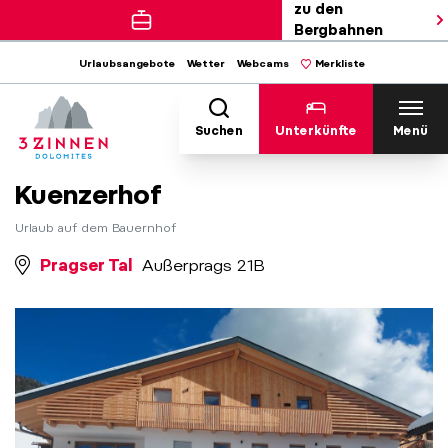
zu den
Bergbahnen
Urlaubsangebote
Wetter
Webcams
Merkliste
Suchen
Unterkünfte
Menü
Kuenzerhof
Urlaub auf dem Bauernhof
Pragser Tal
Außerprags 21B