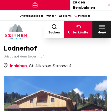
zu den
Bergbahnen
Urlaubsangebote
Wetter
Webcams
Merkliste
Suchen
Unterkünfte
Menü
Lodnerhof
Urlaub auf dem Bauernhof
Innichen
St.-Nikolaus-Strasse 4