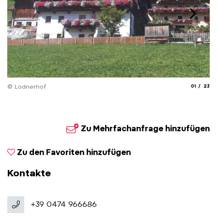
aria.slide_
aria.
© Lodnerhof
01
23
Zu Mehrfachanfrage hinzufügen
Zu den Favoriten hinzufügen
Kontakte
+39 0474 966686