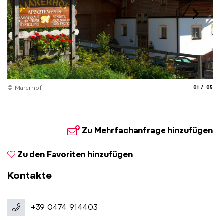
aria.slide_
aria.
© Marerhof
01
05
© 
Zu Mehrfachanfrage hinzufügen
Zu den Favoriten hinzufügen
Kontakte
+39 0474 914403