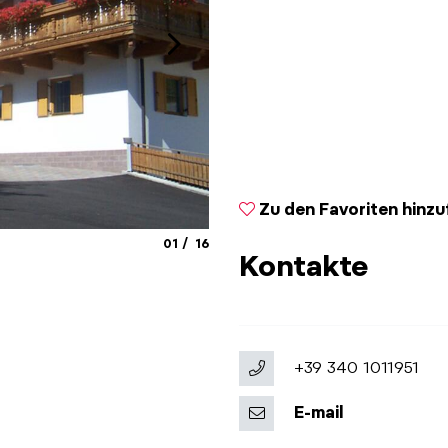
Zu den Favoriten hinz
aria.slide_indicator.prefix
aria.slide_indicator.of
01
16
© Markus Jud
Kontakte
+39 340 1011951
E-mail