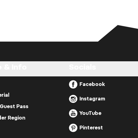
 & Info
Socials
Facebook
rial
Instagram
 Guest Pass
YouTube
der Region
Pinterest