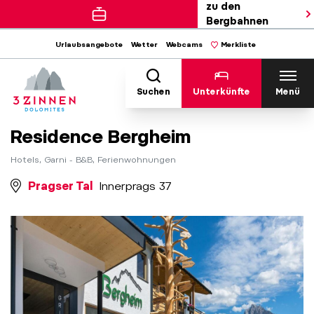
zu den
Bergbahnen
Urlaubsangebote
Wetter
Webcams
Merkliste
Suchen
Unterkünfte
Menü
Residence Bergheim
Hotels, Garni - B&B, Ferienwohnungen
Pragser Tal
Innerprags 37