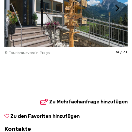
aria.slide_
aria.
© Tourismusverein Prags
01
07
© 
Zu Mehrfachanfrage hinzufügen
Zu den Favoriten hinzufügen
Kontakte