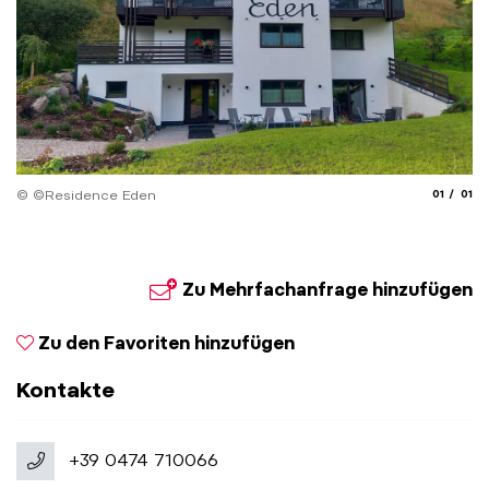
aria.slide
aria.
© ©Residence Eden
01
01
Zu Mehrfachanfrage hinzufügen
Zu den Favoriten hinzufügen
Kontakte
+39 0474 710066