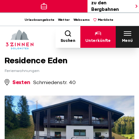
zu den
Bergbahnen
Urlaubsangebote
Wetter
Webcams
Merkliste
Suchen
Unterkünfte
Menü
Residence Eden
Ferienwohnungen
Sexten
Schmiedenstr. 40