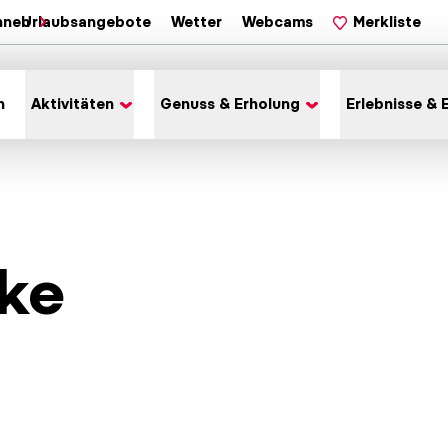
hnen
Urlaubsangebote
Wetter
Webcams
Merkliste
n
Aktivitäten
Genuss & Erholung
Erlebnisse & 
ke