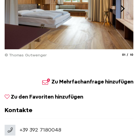
aria.slide
aria.
© Thomas Gutwenger
01
10
© 
Zu Mehrfachanfrage hinzufügen
Zu den Favoriten hinzufügen
Kontakte
+39 392 7180048