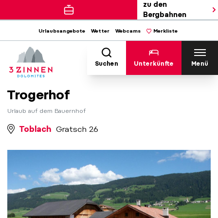
zu den
Bergbahnen
Urlaubsangebote
Wetter
Webcams
Merkliste
Suchen
Unterkünfte
Menü
Trogerhof
Urlaub auf dem Bauernhof
Toblach
Gratsch 26