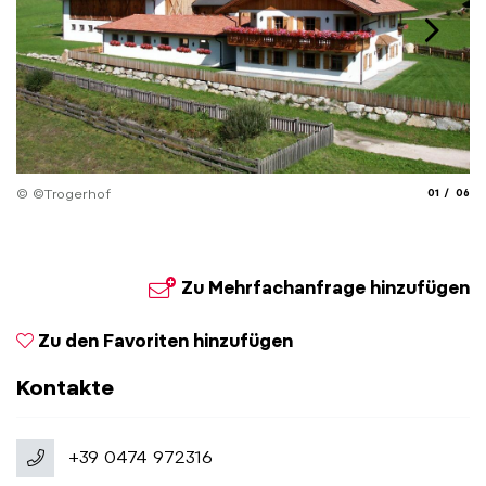
aria.slide_
aria.
© ©Trogerhof
01
06
Zu Mehrfachanfrage hinzufügen
Zu den Favoriten hinzufügen
Kontakte
+39 0474 972316