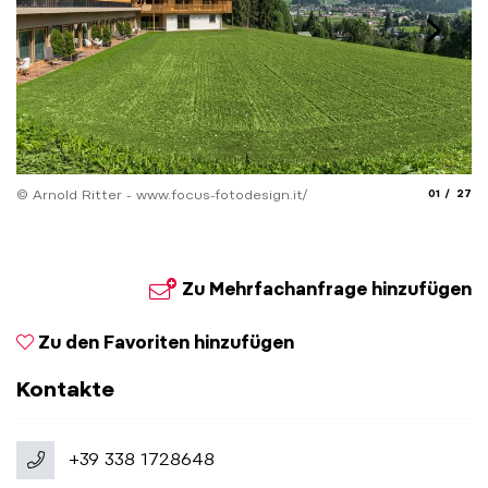
aria.slide_
aria.
© Arnold Ritter - www.focus-fotodesign.it/
01
27
© 
Zu Mehrfachanfrage hinzufügen
Zu den Favoriten hinzufügen
Kontakte
+39 338 1728648