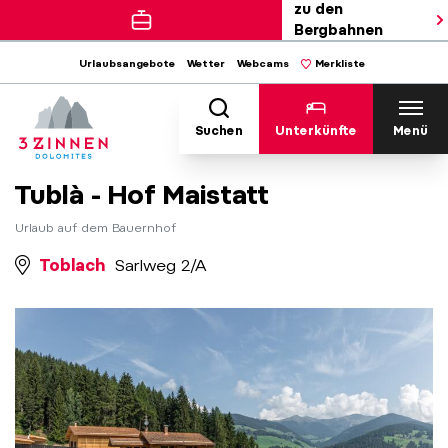
zu den
Bergbahnen
Urlaubsangebote
Wetter
Webcams
Merkliste
Suchen
Unterkünfte
Menü
Tublà - Hof Maistatt
Urlaub auf dem Bauernhof
Toblach
Sarlweg 2/A