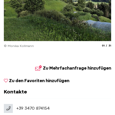
aria.slide
aria.
© Monika Kollmann
01
31
© 
Zu Mehrfachanfrage hinzufügen
Zu den Favoriten hinzufügen
Kontakte
+39 3470 874154