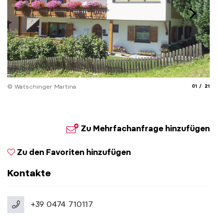
aria.slide
aria.
© Watschinger Martina
01
21
Zu Mehrfachanfrage hinzufügen
Zu den Favoriten hinzufügen
Kontakte
+39 0474 710117