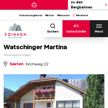
zu den
Bergbahnen
Urlaubsangebote
Wetter
Webcams
Merkliste
Suchen
Unterkünfte
Menü
Watschinger Martina
Ferienwohnungen
Sexten
Kirchweg 22