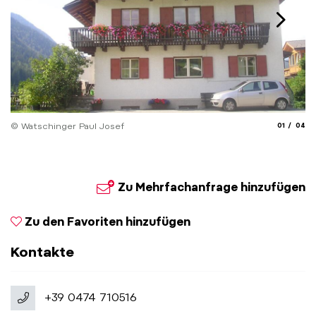
aria.slide_
aria.
© Watschinger Paul Josef
01
04
© 
Zu Mehrfachanfrage hinzufügen
Zu den Favoriten hinzufügen
Kontakte
+39 0474 710516