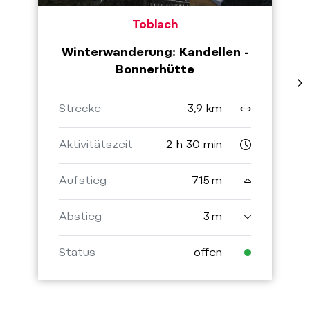
Toblach
Winterwanderung: Kandellen -
Bonnerhütte
Strecke
3,9 km
Aktivitätszeit
2 h 30 min
Aufstieg
715 m
Abstieg
3 m
Status
offen