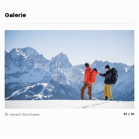
Galerie
aria.slide
aria.
© Harald Wisthaler
01
01