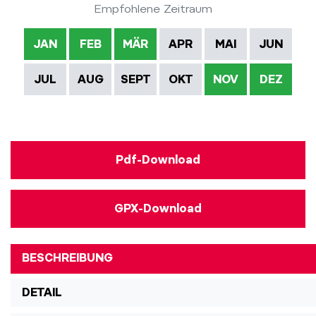
Empfohlene Zeitraum
JAN
FEB
MÄR
APR
MAI
JUN
JUL
AUG
SEPT
OKT
NOV
DEZ
Pdf-Download
GPX-Download
BESCHREIBUNG
DETAIL