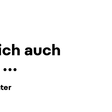
ich auch
n …
ter