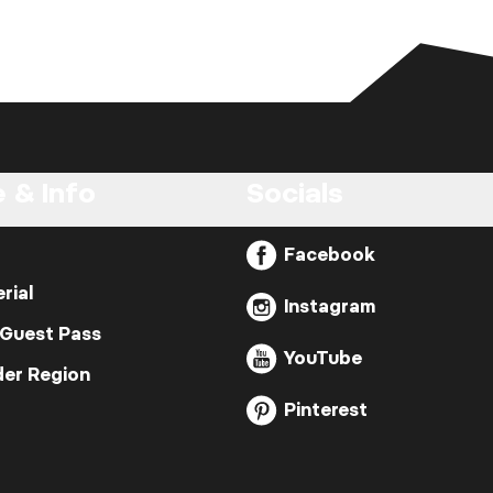
 & Info
Socials
Facebook
rial
Instagram
 Guest Pass
YouTube
der Region
Pinterest