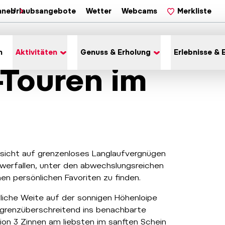
hnen
Urlaubsangebote
Wetter
Webcams
Merkliste
n
Aktivitäten
Genuss & Erholung
Erlebnisse & 
-Touren im
sicht auf grenzenloses Langlaufvergnügen
hwerfallen, unter den abwechslungsreichen
n persönlichen Favoriten zu finden.
liche Weite auf der sonnigen Höhenloipe
 grenzüberschreitend ins benachbarte
gion 3 Zinnen am liebsten im sanften Schein