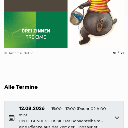
aria.slide
aria.
© Amt für Natur
01
01
Alle Termine
12.08.2026
15:00 - 17:00 (Dauer 02 h 00
min)
EIN LEBENDES FOSSIL Der Schachtelhalm -
eine Pflanze aus der Zeit der Dinosaurier