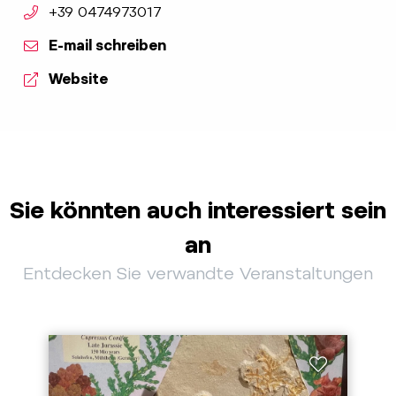
aria.phone:
+39 0474973017
E-mail schreiben
Website
Sie könnten auch interessiert sein
an
Entdecken Sie verwandte Veranstaltungen