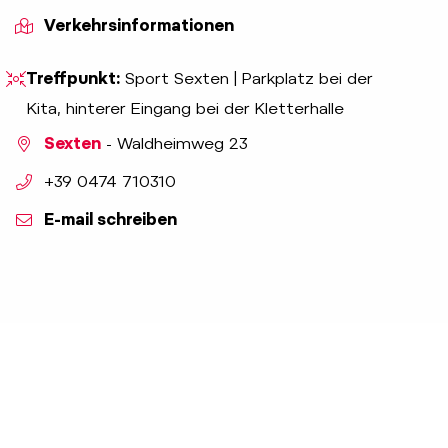
Verkehrsinformationen
indicator.prefix
lide_indicator.of
Treffpunkt:
Sport Sexten | Parkplatz bei der
Kita, hinterer Eingang bei der Kletterhalle
Sexten
- Waldheimweg 23
aria.phone:
+39 0474 710310
E-mail schreiben