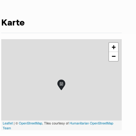
Karte
+
−
Leaflet
| ©
OpenStreetMap
, Tiles courtesy of
Humanitarian OpenStreetMap
Team