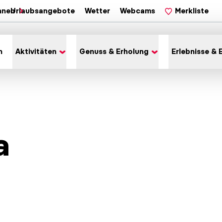
hnen
Urlaubsangebote
Wetter
Webcams
Merkliste
n
Aktivitäten
Genuss & Erholung
Erlebnisse & 
a