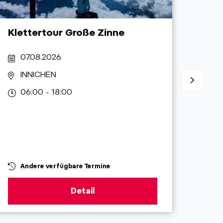
Klettertour Große Zinne
Alpi
Day 
07.08.2026
07
INNICHEN
T
06:00 - 18:00
08
Andere verfügbare Termine
An
Detail