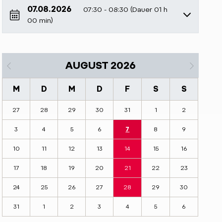
07.08.2026
07:30 - 08:30 (Dauer 01 h
00 min)
AUGUST 2026
M
D
M
D
F
S
S
27
28
29
30
31
1
2
7
3
4
5
6
8
9
10
11
12
13
14
15
16
17
18
19
20
21
22
23
24
25
26
27
28
29
30
31
1
2
3
4
5
6