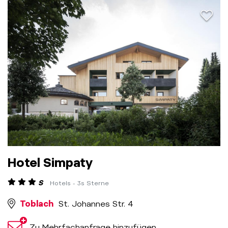
aria.a
Hotel Simpaty
S
Hotels - 3s Sterne
Toblach
St. Johannes Str. 4
Zu Mehrfachanfrage hinzufügen