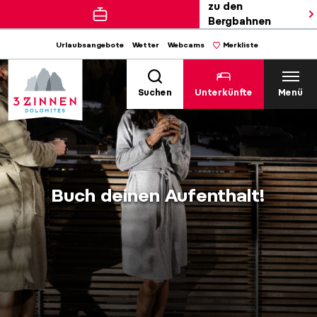
zu den
Bergbahnen
Urlaubsangebote
Wetter
Webcams
Merkliste
Suchen
Unterkünfte
Menü
Buch deinen Aufenthalt!