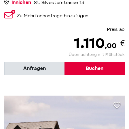
Innichen
St. Silvesterstrasse 13
Zu Mehrfachanfrage hinzufügen
Preis ab
1.110
,00
Übernachtung mit Frühstück
Anfragen
Buchen
aria.a