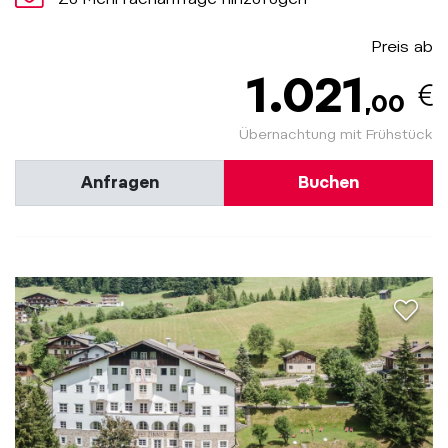
Preis ab
1.021
,00
Übernachtung mit Frühstück
Anfragen
Buchen
aria.a