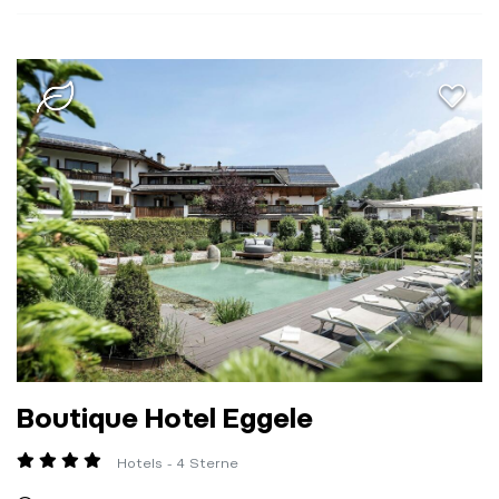
aria.a
Boutique Hotel Eggele
Hotels - 4 Sterne