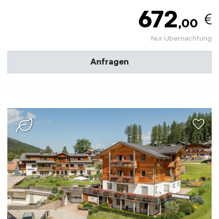
672
,00
Nur Übernachtung
Anfragen
aria.a