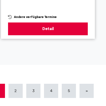
Andere verfügbare Termine
Detail
2
3
4
5
»