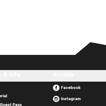
 & Info
Socials
Facebook
rial
Instagram
 Guest Pass