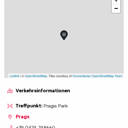
−
Leaflet
| ©
OpenStreetMap
, Tiles courtesy of
Humanitarian OpenStreetMap Team
Verkehrsinformationen
Treffpunkt:
Pragis Park
Prags
aria.phone:
+39 0474 748660