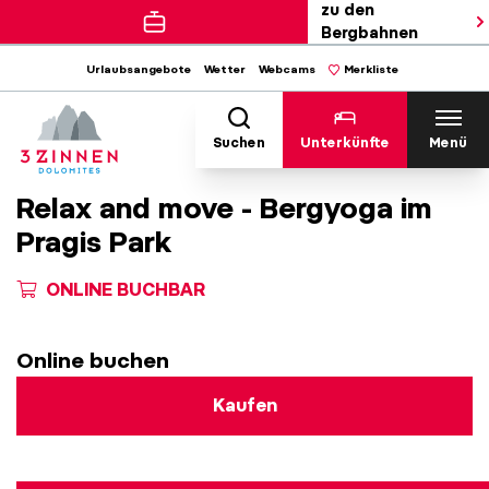
zu den
Bergbahnen
Urlaubsangebote
Wetter
Webcams
Merkliste
Suchen
Unterkünfte
Menü
Relax and move - Bergyoga im
Pragis Park
ONLINE BUCHBAR
Online buchen
Kaufen