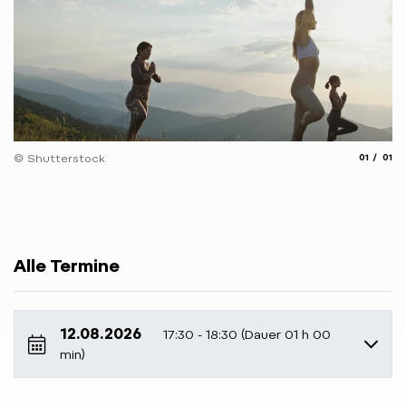
aria.slide
aria.
© Shutterstock
01
01
Alle Termine
12.08.2026
17:30 - 18:30 (Dauer 01 h 00
min)