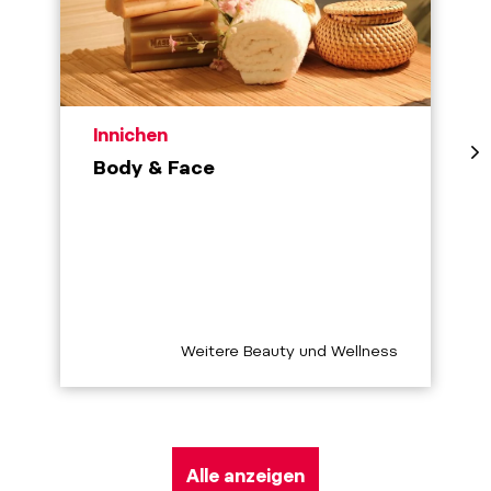
aria.poi_location_prefix
Innichen
Body & Face
aria.poi_category_prefix
Weitere Beauty und Wellness
Alle anzeigen