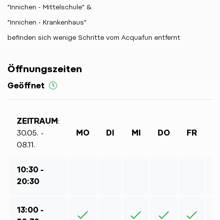
"Innichen - Mittelschule" &
"Innichen - Krankenhaus"
befinden sich wenige Schritte vom Acquafun entfernt
Öffnungszeiten
Geöffnet
ZEITRAUM
:
30.05. -
MO
DI
MI
DO
FR
S
08.11.
10:30 -
20:30
13:00 -