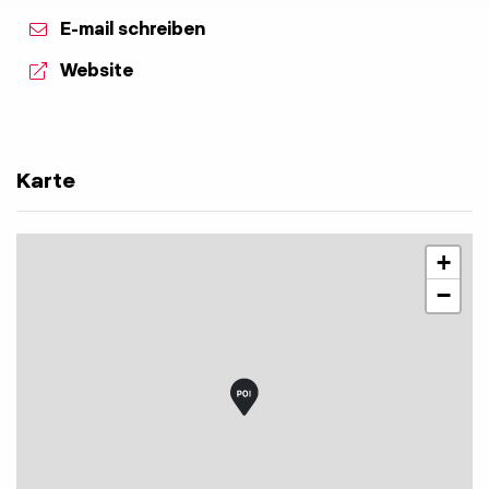
E-mail schreiben
aria.website:
Website
Karte
+
−