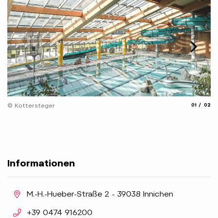
© 
aria.slide_
aria.
© Kottersteger
01
02
Informationen
aria.location:
M.-H.-Hueber-Straße 2 - 39038 Innichen
aria.phone:
+39 0474 916200