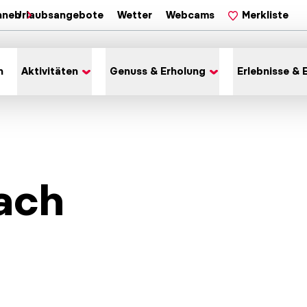
hnen
Urlaubsangebote
Wetter
Webcams
Merkliste
n
Aktivitäten
Genuss & Erholung
Erlebnisse & 
ach