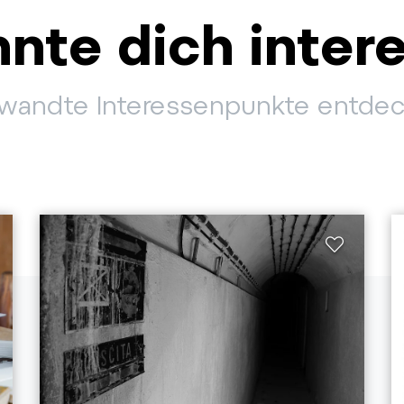
nte dich inter
wandte Interessenpunkte entde