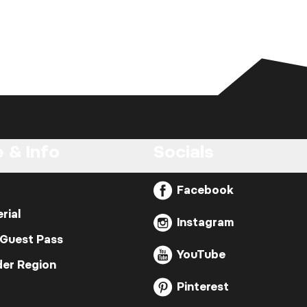
 & Info
Socials
Facebook
rial
Instagram
 Guest Pass
YouTube
der Region
Pinterest