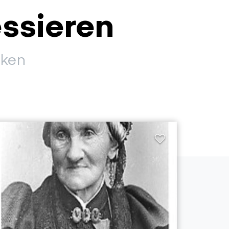
essieren
cken