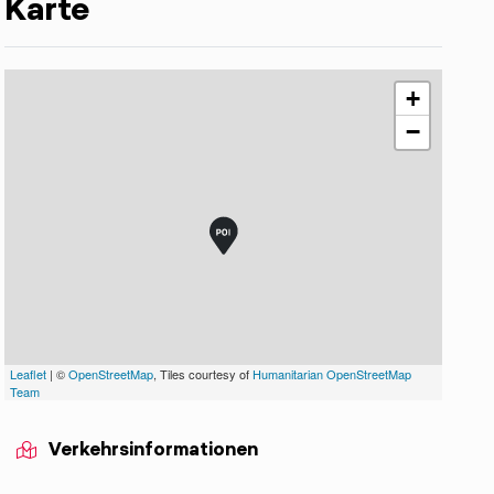
Karte
+
−
Leaflet
| ©
OpenStreetMap
, Tiles courtesy of
Humanitarian OpenStreetMap
Team
Verkehrsinformationen