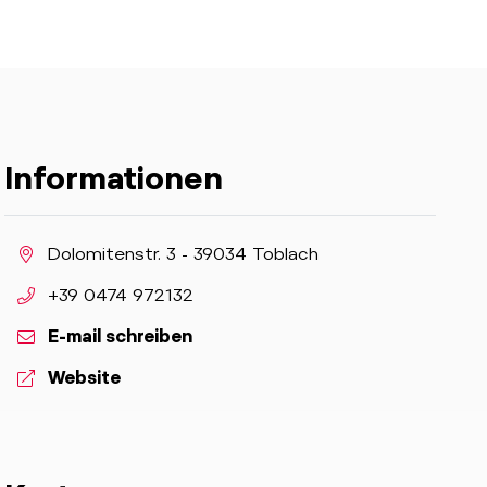
Informationen
aria.location:
Dolomitenstr. 3 - 39034 Toblach
aria.phone:
+39 0474 972132
E-mail schreiben
aria.website:
Website