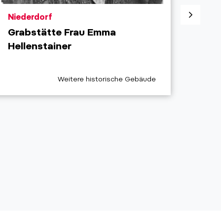
aria.poi_location_prefix
aria.
Niederdorf
Nied
Grabstätte Frau Emma
Alte
Hellenstainer
Gör
aria.poi_category_prefix
Weitere historische Gebäude