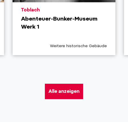
aria.poi_location_prefix
Toblach
Abenteuer-Bunker-Museum
Werk 1
aria.poi_category_prefix
Weitere historische Gebäude
Alle anzeigen