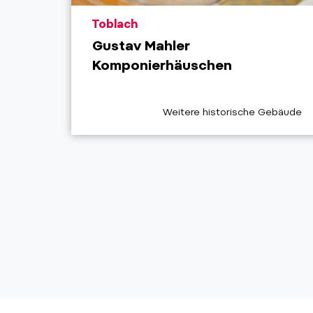
aria.poi_location_prefix
Toblach
Gustav Mahler
Komponierhäuschen
aria.poi_category_prefix
Weitere historische Gebäude