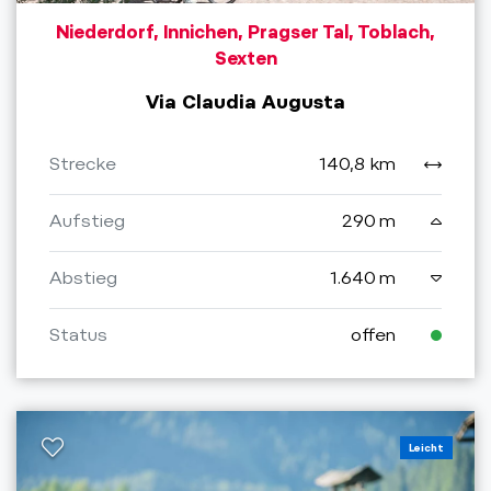
Niederdorf, Innichen, Pragser Tal, Toblach,
Sexten
Via Claudia Augusta
Strecke
140,8 km
Aufstieg
290 m
Abstieg
1.640 m
Status
offen
Leicht