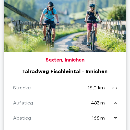
Sexten, Innichen
Talradweg Fischleintal - Innichen
Strecke
18,0 km
Aufstieg
483 m
Abstieg
168 m