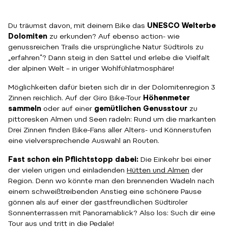
Du träumst davon, mit deinem Bike das
UNESCO Welterbe
Dolomiten
zu erkunden? Auf ebenso action- wie
genussreichen Trails die
ursprüngliche
Natur Südtirols zu
„erfahren“? Dann steig in den Sattel und erlebe die Vielfalt
der alpinen Welt – in uriger Wohlfühlatmosphäre!
Möglichkeiten dafür bieten sich dir in der Dolomitenregion 3
Zinnen reichlich. Auf der Giro Bike-Tour
Höhenmeter
sammeln
oder auf einer
gemütlichen Genusstour
zu
pittoresken Almen und Seen radeln: Rund um die markanten
Drei Zinnen finden Bike-Fans aller Alters- und Könnerstufen
eine vielversprechende Auswahl an Routen.
Fast schon ein Pflichtstopp dabei:
Die Einkehr bei einer
der vielen urigen und einladenden
Hütten und Almen
der
Region. Denn wo könnte man den brennenden Wadeln nach
einem schweißtreibenden Anstieg eine schönere Pause
gönnen als auf einer der gastfreundlichen Südtiroler
Sonnenterrassen mit Panoramablick? Also los: Such dir eine
Tour aus und tritt in die Pedale!