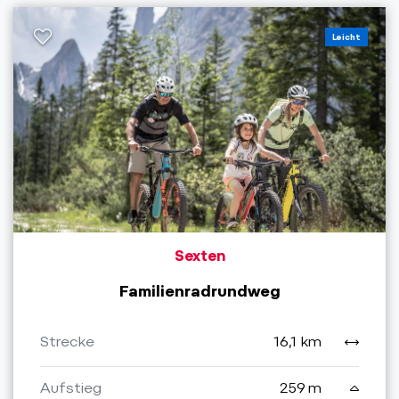
Leicht
Sexten
Familienradrundweg
Strecke
16,1 km
Aufstieg
259 m