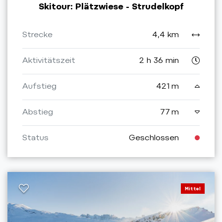
Skitour: Plätzwiese - Strudelkopf
Strecke
4,4 km
Aktivitätszeit
2 h 36 min
Aufstieg
421 m
Abstieg
77 m
Status
Geschlossen
Mittel