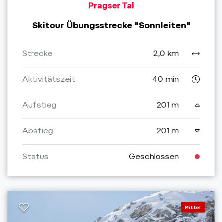
Pragser Tal
Skitour Übungsstrecke "Sonnleiten"
Strecke
2,0 km
Aktivitätszeit
40 min
Aufstieg
201 m
Abstieg
201 m
Status
Geschlossen
Mittel