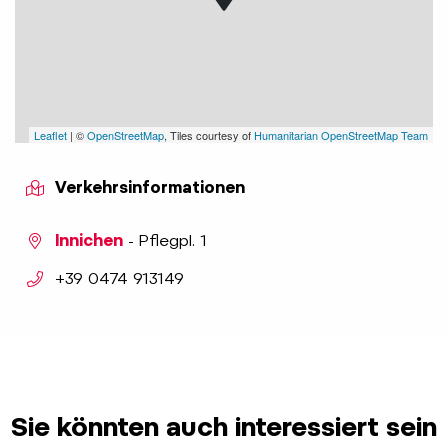
Leaflet
| ©
OpenStreetMap
, Tiles courtesy of
Humanitarian OpenStreetMap Team
Verkehrsinformationen
Innichen
- Pflegpl. 1
aria.phone:
+39 0474 913149
Sie könnten auch interessiert sein