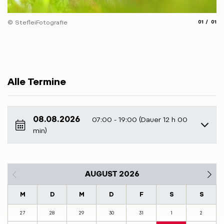
aria.slide
aria.
© StefleiFotografie
01
01
Alle Termine
08.08.2026
07:00 - 19:00 (Dauer 12 h 00
min)
AUGUST 2026
M
D
M
D
F
S
S
27
28
29
30
31
1
2