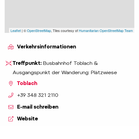
Leaflet
| ©
OpenStreetMap
, Tiles courtesy of
Humanitarian OpenStreetMap Team
Verkehrsinformationen
Treffpunkt:
Busbahnhof Toblach &
Ausgangspunkt der Wanderung: Plätzwiese
Toblach
aria.phone:
+39 348 321 2110
E-mail schreiben
Website