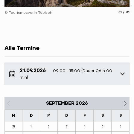
aria.slide
aria.
© Tourismusverin Toblach
01
01
Alle Termine
21.09.2026
09:00 - 15:00 (Dauer 06 h 00
min)
SEPTEMBER 2026
M
D
M
D
F
S
S
31
1
2
3
4
5
6