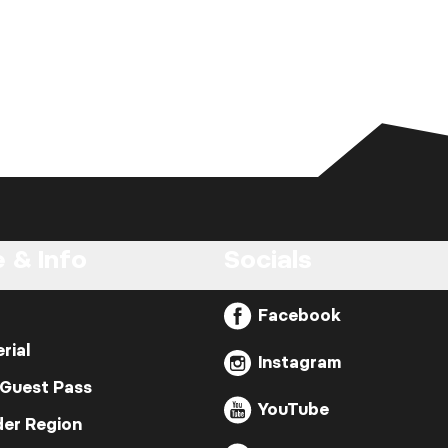
 & Info
Socials
Facebook
rial
Instagram
 Guest Pass
YouTube
der Region