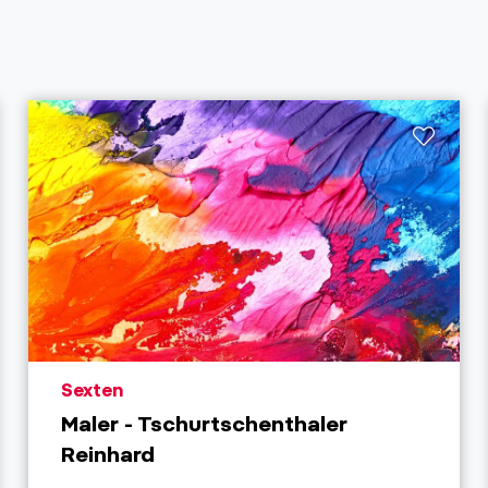
aria.poi_location_prefix
Sexten
Maler - Tschurtschenthaler
Reinhard