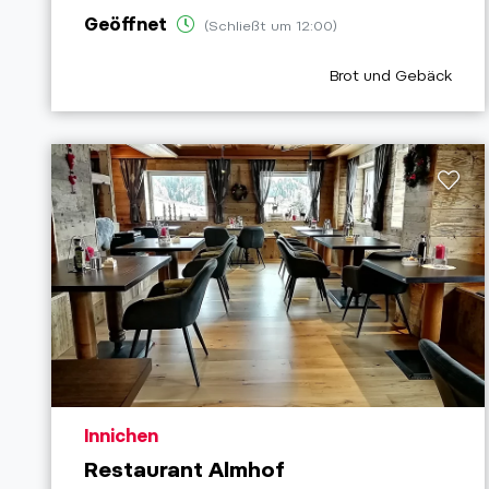
Geöffnet
(Schließt um 12:00)
aria.poi_category_pre
Brot und Gebäck
aria.poi_location_prefix
Innichen
Restaurant Almhof