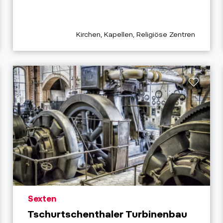
fix
aria.poi_category_prefix
Kirchen, Kapellen, Religiöse Zentren
aria.poi_location_prefix
Sexten
Tschurtschenthaler Turbinenbau