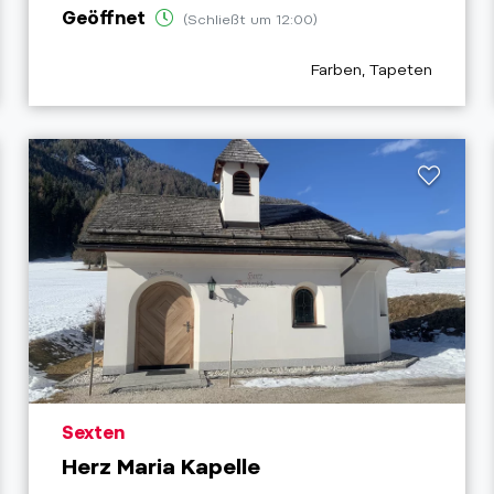
Geöffnet
(Schließt um 12:00)
ry_prefix
aria.poi_category_prefi
Farben, Tapeten
aria.poi_location_prefix
Sexten
Herz Maria Kapelle