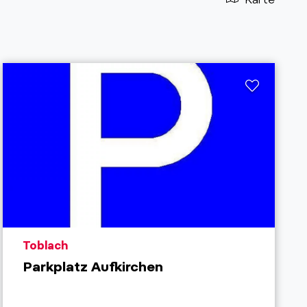
aria.poi_location_prefix
Toblach
Parkplatz Aufkirchen