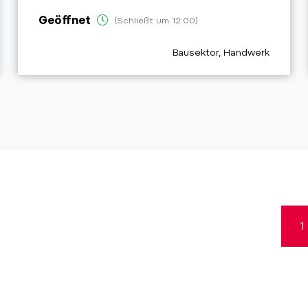
Geöffnet
(Schließt um 12:00)
fix
aria.poi_category_prefix
Bausektor, Handwerk
1