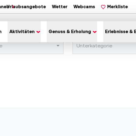
hnen
Urlaubsangebote
Wetter
Webcams
Merkliste
n
Aktivitäten
Genuss & Erholung
Erlebnisse & 
e
Unterkategorie