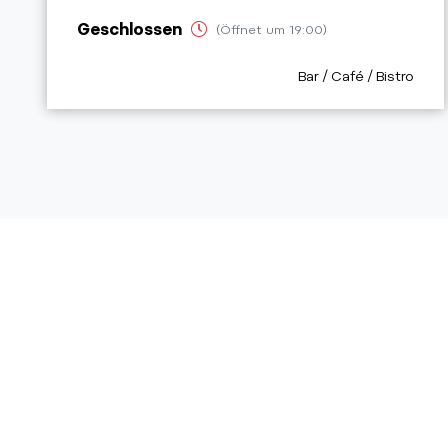
Geschlossen
(Öffnet um 19:00)
aria.poi_category_pre
Bar / Café / Bistro