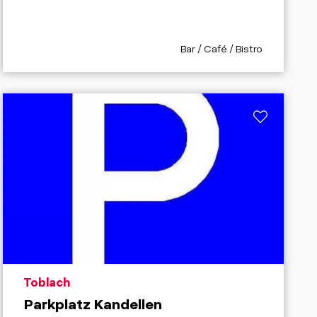
aria.poi_category_prefix
Bar / Café / Bistro
aria.poi_location_prefix
Toblach
Parkplatz Kandellen